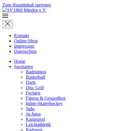
Zum Hauptinhalt springen
Kontakt
Online-Shop
Impressum
Datenschutz
Home
Sportarten
Badminton
Basketball
Darts
Disc Golf
Fechten
Fitness & Gesundheit
Inline-Skaterhockey
Judo
Ju-Jutsu
Kanusport
Leichtathletik
Radsport