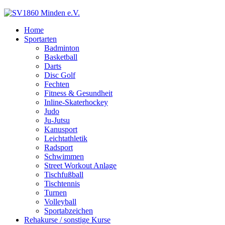
Home
Sportarten
Badminton
Basketball
Darts
Disc Golf
Fechten
Fitness & Gesundheit
Inline-Skaterhockey
Judo
Ju-Jutsu
Kanusport
Leichtathletik
Radsport
Schwimmen
Street Workout Anlage
Tischfußball
Tischtennis
Turnen
Volleyball
Sportabzeichen
Rehakurse / sonstige Kurse