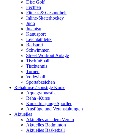
Disc Golf
Fechten
Fitness & Gesundheit
Inline-Skaterhockey
Judo
Ju-Jutsu
Kanusport
Leichtathletik
Radsport
Schwimmen
Street Workout Anlage
Tischfußball
Tischtennis
Turnen
Volleyball
Sportabzeichen
Rehakurse / sonstige Kurse
Aquagymnastik
Reha -Kurse
Kurse für junge Sportler
Ausflüge und Veranstaltungen
Aktuelles
Aktuelles aus dem Verein
Aktuelles Badminton
Aktuelles Basketball