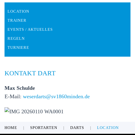
LOCATION
TRAINER
EVENTS / AKTUELLES
REGELN
TURNIERE
KONTAKT DART
Max Schulde
E-Mail:
weserdarts@sv1860minden.de
HOME
SPORTARTEN
DARTS
LOCATION