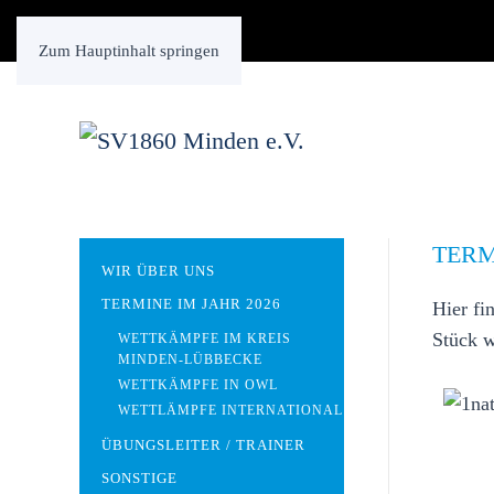
Zum Hauptinhalt springen
TERM
WIR ÜBER UNS
TERMINE IM JAHR 2026
Hier fi
Stück w
WETTKÄMPFE IM KREIS
MINDEN-LÜBBECKE
WETTKÄMPFE IN OWL
WETTLÄMPFE INTERNATIONAL
ÜBUNGSLEITER / TRAINER
SONSTIGE