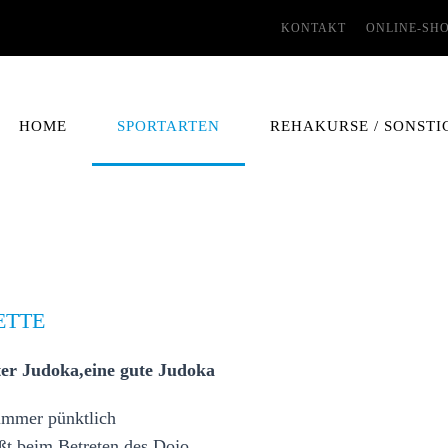
KONTAKT
ONLINE-SH
HOME
SPORTARTEN
REHAKURSE / SONSTI
ETTE
ter Judoka,eine gute Judoka
 immer pünktlich
ßt beim Betreten des Dojo