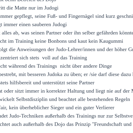
ritt die Matte nur im Judogi
 immer gepflegt, seine Fuß- und Fingernägel sind kurz geschni
gt immer einen sauberen Judogi
t alles ab, was seinen Partner oder ihn selber gefährden könnt
scht im Training keine Bonbons und kaut kein Kaugummi
olgt die Anweisungen der Judo-Lehrer/innen und der höher G
zentriert sich stets voll auf das Training
icht während des Trainings nicht über andere Dinge
 bestrebt, mit besseren Judoka zu üben; er /sie darf diese dazu
 stets hilfsbereit und unterstützt seine Partner
ht oder sitzt immer in korrekter Haltung und liegt nie auf der
wickelt Selbstdisziplin und beachtet alle bestehenden Regeln
 fair, kein überheblicher Sieger und ein guter Verlierer
det Judo-Techniken außerhalb des Trainings nur zur Selbstve
chtet auch außerhalb des Dojo das Prinzip "Freundschaft und g