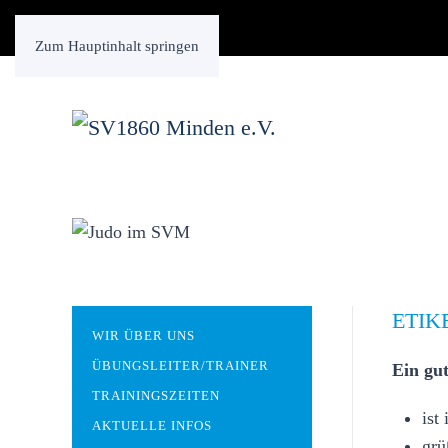
Zum Hauptinhalt springen
ETIK
WIR ÜBER UNS
ÜBUNGSLEITER/TRAINER
Ein gu
TRAININGSZEITEN
ist
AKTUELLE INFOS
grü