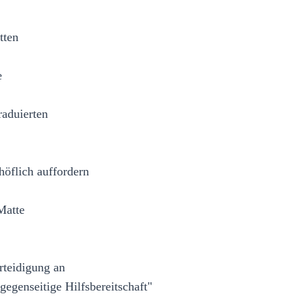
tten
e
raduierten
 höflich auffordern
 Matte
rteidigung an
egenseitige Hilfsbereitschaft"