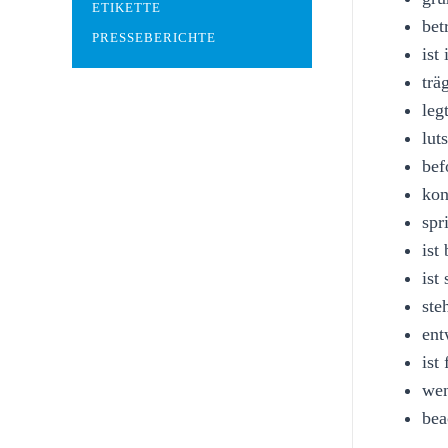
ETIKETTE
bet
PRESSEBERICHTE
ist
trä
leg
lut
bef
kon
spr
ist
ist
ste
ent
ist
wen
bea