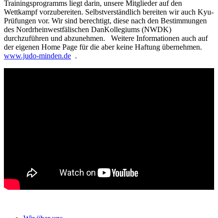
Trainingsprogramms liegt darin, unsere Mitglieder auf den
Wettkampf vorzubereiten. Selbstverständlich bereiten wir auch Kyu-
Prüfungen vor. Wir sind berechtigt, diese nach den Bestimmungen
des Nordrheinwestfälischen DanKollegiums (NWDK)
durchzuführen und abzunehmen. Weitere Informationen auch auf
der eigenen Home Page für die aber keine Haftung übernehmen.
www.judo-minden.de
.