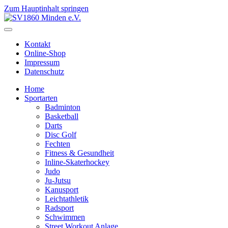
Zum Hauptinhalt springen
Kontakt
Online-Shop
Impressum
Datenschutz
Home
Sportarten
Badminton
Basketball
Darts
Disc Golf
Fechten
Fitness & Gesundheit
Inline-Skaterhockey
Judo
Ju-Jutsu
Kanusport
Leichtathletik
Radsport
Schwimmen
Street Workout Anlage