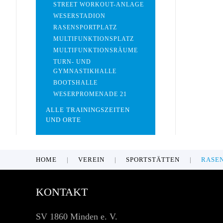
STREET WORKOUT-ANLAGE
WESERSTADION
RASENSPORTPLATZ
MULTIFUNKTIONSPLATZ
MULTIFUNKTIONSRÄUME
TURN- UND
GYMNASTIKHALLE
BOOTSHALLE
WESERPROMENADE 21
ALLE TRAININGSZEITEN
UND ORTE
HOME
VEREIN
SPORTSTÄTTEN
RASE
KONTAKT
SV 1860 Minden e. V.