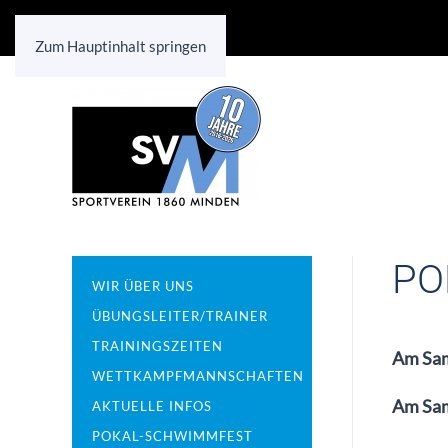
Zum Hauptinhalt springen
PO
WIR ÜBER UNS
ÜBUNGSLEITER/TRAINER
TRAININGSZEITEN
Am Sam
WETTKAMPFMANNSCHAFTEN
Am Sam
AKTUELLE INFOS
POKAL-SCHWIMMFEST