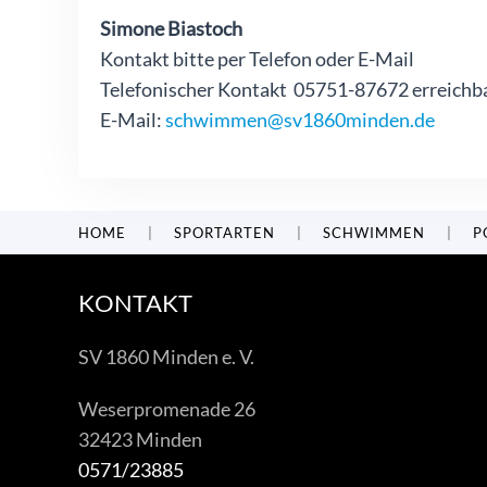
Simone Biastoch
Kontakt bitte per Telefon oder E-Mail
Telefonischer Kontakt 05751-87672 erreichba
E-Mail:
schwimmen@sv1860minden.de
HOME
SPORTARTEN
SCHWIMMEN
P
KONTAKT
SV 1860 Minden e. V.
Weserpromenade 26
32423 Minden
0571/23885