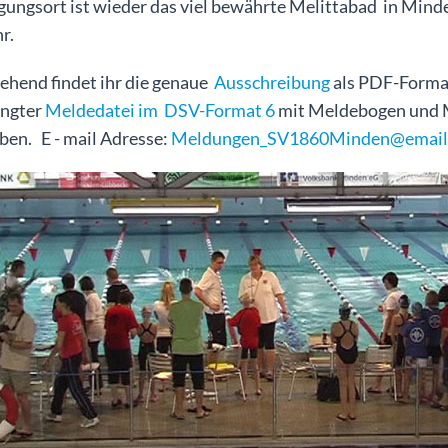
gungsort ist wieder das viel bewährte Melittabad in Mind
r.
ehend findet ihr die genaue
Ausschreibung
als PDF-Format
ngter
Meldedatei im DSV-Format 6
mit Meldebogen und M
ben. E - mail Adresse:
Meldungen_SV1860Minden@email