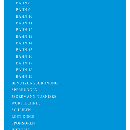
BAHN 8
BAHN 9
BAHN 10
BAHN 11
BAHN 12
BAHN 13
BAHN 14
BAHN 15
BAHN 16
BAHN 17
BAHN 18
BAHN 19
BENUTZUNGSORDNUNG
SPERRUNGEN
JEDERMANN-TURNIERE
WURFTECHNIK
SCHEIBEN
LOST DISCS
SPONSOREN
HISTORIE