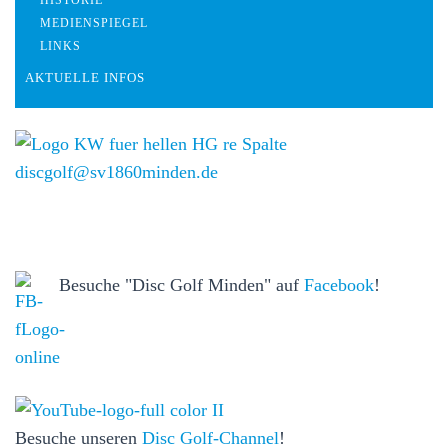
MEDIENSPIEGEL
LINKS
AKTUELLE INFOS
discgolf@sv1860minden.de
Besuche "Disc Golf Minden" auf
Facebook
!
Besuche unseren
Disc Golf-Channel
!