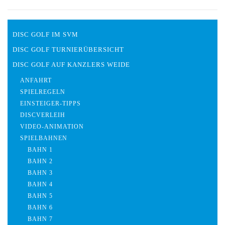
DISC GOLF IM SVM
DISC GOLF TURNIERÜBERSICHT
DISC GOLF AUF KANZLERS WEIDE
ANFAHRT
SPIELREGELN
EINSTEIGER-TIPPS
DISCVERLEIH
VIDEO-ANIMATION
SPIELBAHNEN
BAHN 1
BAHN 2
BAHN 3
BAHN 4
BAHN 5
BAHN 6
BAHN 7