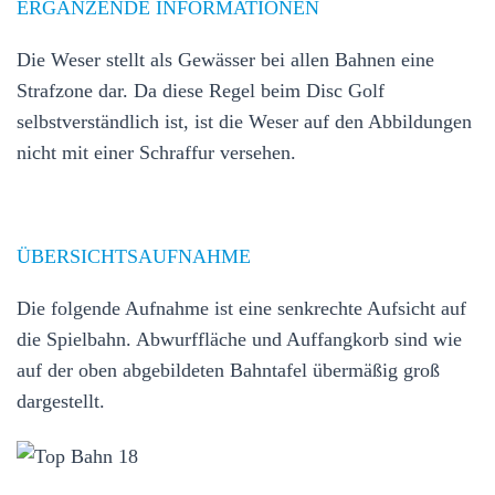
ERGÄNZENDE INFORMATIONEN
Die Weser stellt als Gewässer bei allen Bahnen eine
Strafzone dar. Da diese Regel beim Disc Golf
selbstverständlich ist, ist die Weser auf den Abbildungen
nicht mit einer Schraffur versehen.
ÜBERSICHTSAUFNAHME
Die folgende Aufnahme ist eine senkrechte Aufsicht auf
die Spielbahn. Abwurffläche und Auffangkorb sind wie
auf der oben abgebildeten Bahntafel übermäßig groß
dargestellt.